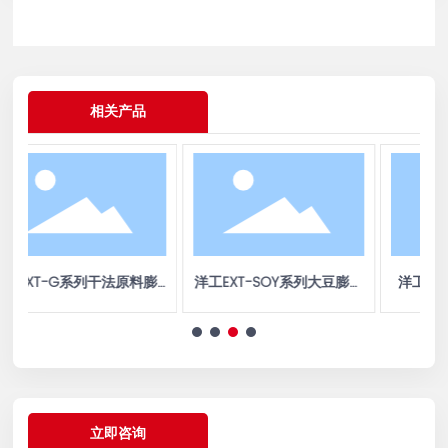
相关产品
法原料膨化
洋工EXT-SOY系列大豆膨化
洋工YGFL系列立式超微粉
机
立即咨询