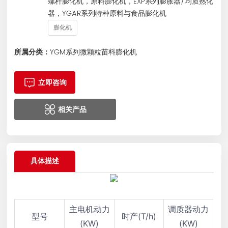
螺杆膨化机，原料膨化机，EXP系列膨胀器/均质熟化
器，YGAR系列特种原料与食品膨化机
膨化机
所属分类：
YGM系列微颗粒苗料膨化机
立即咨询
相关产品
具体描述
主电机动力
调质器动力
型号
时产(T/h)
(KW)
(KW)